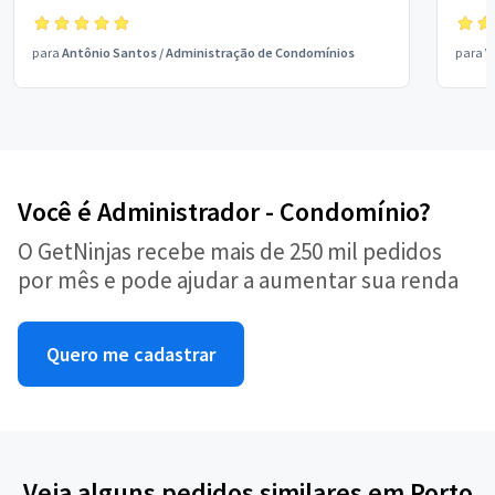
para
Antônio Santos
/
Administração de Condomínios
para
V
Você é Administrador - Condomínio?
O GetNinjas recebe mais de 250 mil pedidos
por mês e pode ajudar a aumentar sua renda
Quero me cadastrar
Veja alguns pedidos similares em Porto