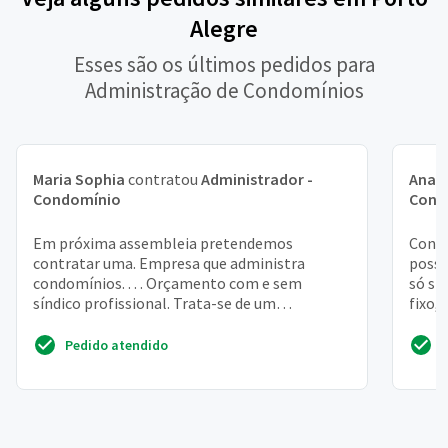
Alegre
Esses são os últimos pedidos para
Administração de Condomínios
Maria Sophia
contratou
Administrador -
Ana C
Condomínio
Cond
Em próxima assembleia pretendemos
Condo
contratar uma. Empresa que administra
possu
condomínios. . . . Orçamento com e sem
só sí
síndico profissional. Trata-se de um
fixo,
residencial com 10 unidades (casas gemi...
atual
Pedido atendido