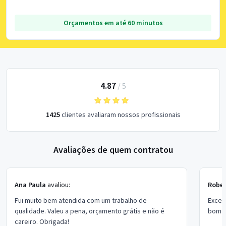
Orçamentos em até 60 minutos
4.87
/
5
1425
clientes avaliaram nossos profissionais
Avaliações de quem contratou
Ana Paula
avaliou:
Rober
Fui muito bem atendida com um trabalho de
Excel
qualidade. Valeu a pena, orçamento grátis e não é
bom p
careiro. Obrigada!