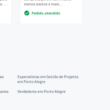
o de
menos gastos e mais
ra
produtividade meus dados curso
Pedido atendido
superior administração (c...
 ao
Especialistas em Gestão de Projetos
em Porto Alegre
manos
Vendedores em Porto Alegre