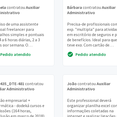
ela
contratou
Auxiliar
Bárbara
contratou
Auxiliar
nistrativo
Administrativo
iso de uma assistente
Precisa-de profissionais co
oal freelancer para
exp. "multipla" para ativida
alhos simples e pontuais
em escritório de seguros e 
 a 6 horas diárias, 2 a 3
de benefícios. Ideal para qu
s por semana. O
teve exp. Com cartão de
mento é diário, a pessoa
descontos. Porém, quem nã
Pedido atendido
Pedido atendido
be por dia trabalhado. R...
tem exp....
9435_DTE-481
contratou
João
contratou
Auxiliar
liar Administrativo
Administrativo
ão empresarial +
Este professional deverá
rmática - dodeká cursos e
organizar planilha excel co
issões (164 horas,
informações coletadas na
lusão em março de 2018)
internet e realizar ligações