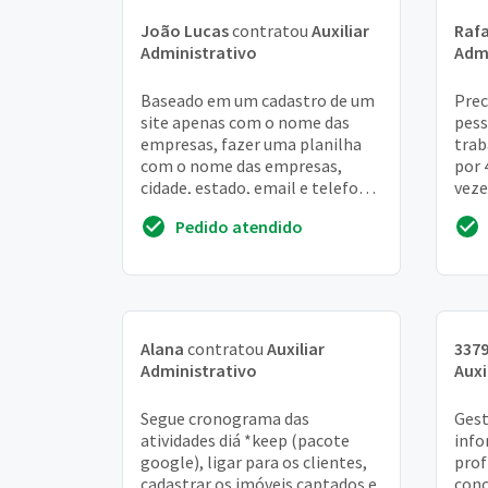
João Lucas
contratou
Auxiliar
Rafa
Administrativo
Admi
Baseado em um cadastro de um
Prec
site apenas com o nome das
pess
empresas, fazer uma planilha
trab
com o nome das empresas,
por 4
cidade, estado, email e telefone.
veze
O e-mail e telefone deverão ser
paga
Pedido atendido
buscados no...
rece
Alana
contratou
Auxiliar
337
Administrativo
Auxi
Segue cronograma das
Gest
atividades diá *keep (pacote
info
google), ligar para os clientes,
prof
cadastrar os imóveis captados e
conc