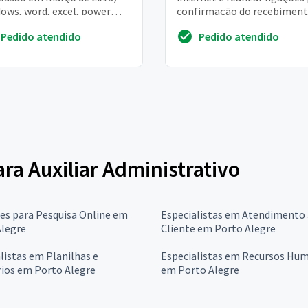
ows, word, excel, power
confirmação do recebiment
t, access. Rotinas
emails e solicitar agenda pa
Pedido atendido
Pedido atendido
nistrativas, recursos
realizarmos r...
nos,...
ara Auxiliar Administrativo
res para Pesquisa Online em
Especialistas em Atendimento
Alegre
Cliente em Porto Alegre
listas em Planilhas e
Especialistas em Recursos Hu
rios em Porto Alegre
em Porto Alegre