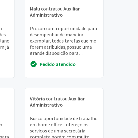
Malu
contratou
Auxiliar
Administrativo
m
Procuro uma oportunidade para
des
desempenhar de maneira
plano
exemplar, todas tarefas que me
em já
forem atribuídas,possuo uma
grande disposição para
o
aprender esei que os obstáculos
Pedido atendido
durante a caminhada ...
Vitória
contratou
Auxiliar
Administrativo
Busco oportunidade de trabalho
m
em home office - ofereço os
serviços de uma secretária
 para
completa porém com muito