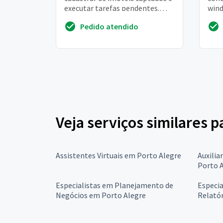
executar tarefas pendentes.
wind
*olx, cadastrar imóveis
poin
Pedido atendido
autorizados que estã...
admi
huma
Veja serviços similares p
Assistentes Virtuais em Porto Alegre
Auxilia
Porto 
Especialistas em Planejamento de
Especia
Negócios em Porto Alegre
Relató