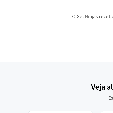
O GetNinjas receb
Veja a
Es