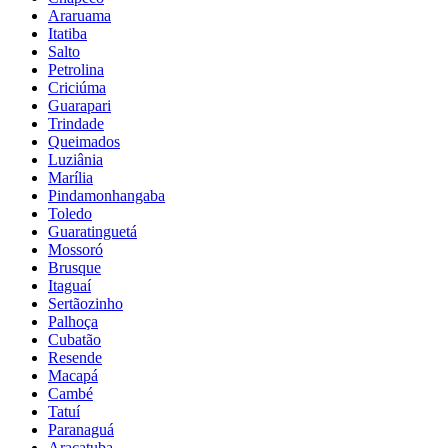
Araruama
Itatiba
Salto
Petrolina
Criciúma
Guarapari
Trindade
Queimados
Luziânia
Marília
Pindamonhangaba
Toledo
Guaratinguetá
Mossoró
Brusque
Itaguaí
Sertãozinho
Palhoça
Cubatão
Resende
Macapá
Cambé
Tatuí
Paranaguá
Araçatuba