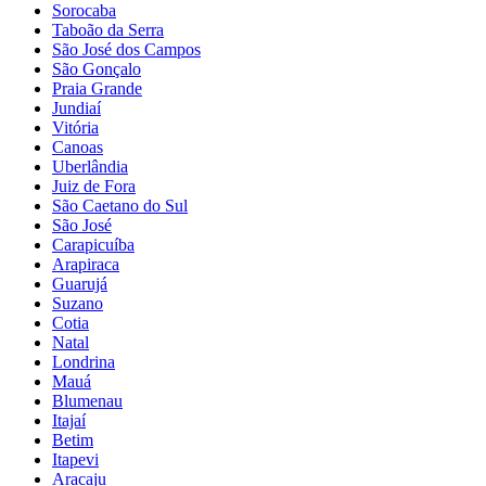
Sorocaba
Taboão da Serra
São José dos Campos
São Gonçalo
Praia Grande
Jundiaí
Vitória
Canoas
Uberlândia
Juiz de Fora
São Caetano do Sul
São José
Carapicuíba
Arapiraca
Guarujá
Suzano
Cotia
Natal
Londrina
Mauá
Blumenau
Itajaí
Betim
Itapevi
Aracaju