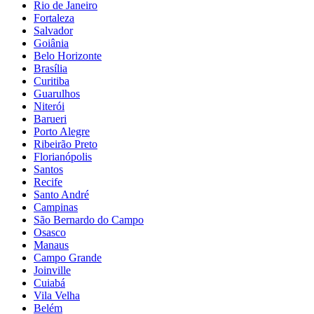
Rio de Janeiro
Fortaleza
Salvador
Goiânia
Belo Horizonte
Brasília
Curitiba
Guarulhos
Niterói
Barueri
Porto Alegre
Ribeirão Preto
Florianópolis
Santos
Recife
Santo André
Campinas
São Bernardo do Campo
Osasco
Manaus
Campo Grande
Joinville
Cuiabá
Vila Velha
Belém