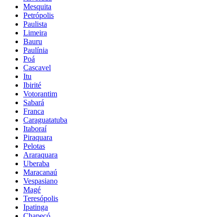
Mesquita
Petrópolis
Paulista
Limeira
Bauru
Paulínia
Poá
Cascavel
Itu
Ibirité
Votorantim
Sabará
Franca
Caraguatatuba
Itaboraí
Piraquara
Pelotas
Araraquara
Uberaba
Maracanaú
Vespasiano
Magé
Teresópolis
Ipatinga
Chapecó