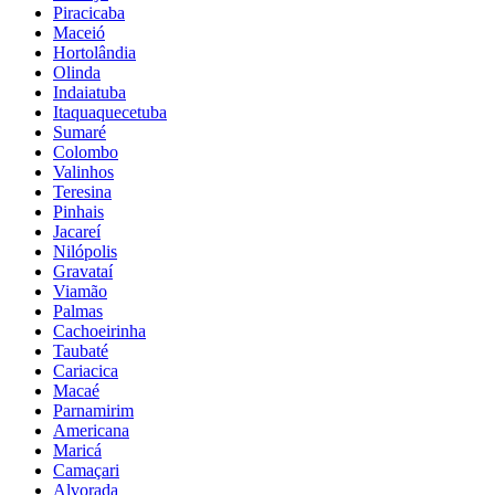
Piracicaba
Maceió
Hortolândia
Olinda
Indaiatuba
Itaquaquecetuba
Sumaré
Colombo
Valinhos
Teresina
Pinhais
Jacareí
Nilópolis
Gravataí
Viamão
Palmas
Cachoeirinha
Taubaté
Cariacica
Macaé
Parnamirim
Americana
Maricá
Camaçari
Alvorada