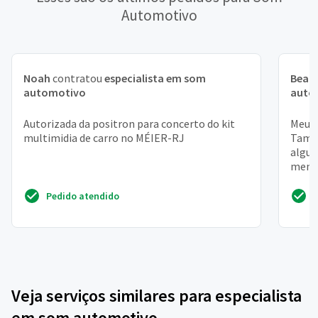
Automotivo
Noah
contratou
especialista em som
Beatr
automotivo
auto
Autorizada da positron para concerto do kit
Meu s
multimidia de carro no MÉIER-RJ
També
algun
menos
Pedido atendido
Veja serviços similares para especialista
em som automotivo