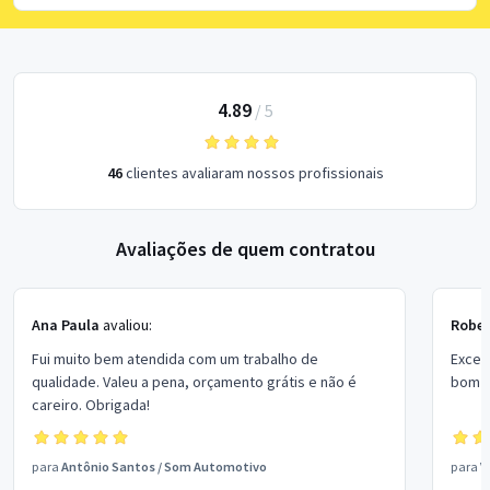
4.89
/
5
46
clientes avaliaram nossos profissionais
Avaliações de quem contratou
Ana Paula
avaliou:
Rober
Fui muito bem atendida com um trabalho de
Excel
qualidade. Valeu a pena, orçamento grátis e não é
bom p
careiro. Obrigada!
para
Antônio Santos
/
Som Automotivo
para
V