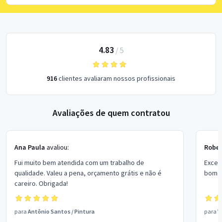
4.83
/
5
916
clientes avaliaram nossos profissionais
Avaliações de quem contratou
Ana Paula
avaliou:
Rober
Fui muito bem atendida com um trabalho de
Excel
qualidade. Valeu a pena, orçamento grátis e não é
bom p
careiro. Obrigada!
para
Antônio Santos
/
Pintura
para
V