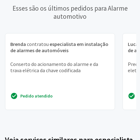
Esses são os últimos pedidos para Alarme
automotivo
Brenda
contratou
especialista em instalação
Luca
de alarmes de automóveis
de a
Conserto do acionamento do alarme e da
Preci
trava elétrica da chave codificada
eletr
Pedido atendido
Veja serviços similares para especialista