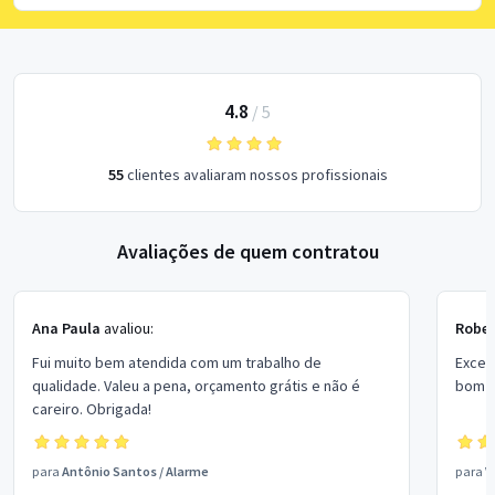
4.8
/
5
55
clientes avaliaram nossos profissionais
Avaliações de quem contratou
Ana Paula
avaliou:
Rober
Fui muito bem atendida com um trabalho de
Excel
qualidade. Valeu a pena, orçamento grátis e não é
bom p
careiro. Obrigada!
para
Antônio Santos
/
Alarme
para
V