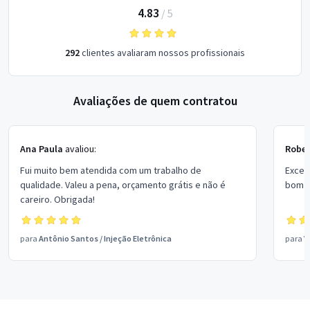
4.83
/
5
292
clientes avaliaram nossos profissionais
Avaliações de quem contratou
Ana Paula
avaliou:
Rober
Fui muito bem atendida com um trabalho de
Excel
qualidade. Valeu a pena, orçamento grátis e não é
bom p
careiro. Obrigada!
para
Antônio Santos
/
Injeção Eletrônica
para
V