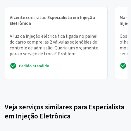
Vicente
contratou
Especialista em Injeção
Maria
Eletrônica
Injeç
A luz da injeção elétrica fica ligada no painel
Gosta
do carro comprei as 2 válvulas solenóides de
olhar
controle de admissão. Queria um orçamento
motor
para o serviço de troca? Problem:
ser e
Pedido atendido
Veja serviços similares para Especialista
em Injeção Eletrônica