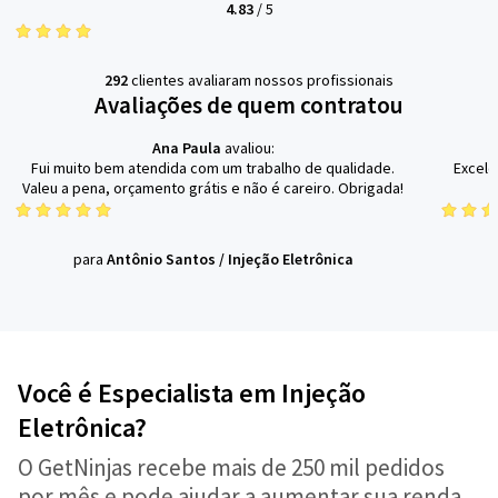
4.83
/
5
292
clientes avaliaram nossos profissionais
Avaliações de quem contratou
Ana Paula
avaliou:
Fui muito bem atendida com um trabalho de qualidade.
Excele
Valeu a pena, orçamento grátis e não é careiro. Obrigada!
para
Antônio Santos
/
Injeção Eletrônica
Você é Especialista em Injeção
Eletrônica?
O GetNinjas recebe mais de 250 mil pedidos
por mês e pode ajudar a aumentar sua renda