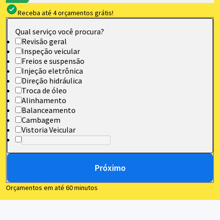
Receba até 4 orçamentos grátis!
Qual serviço você procura?
Revisão geral
Inspeção veicular
Freios e suspensão
Injeção eletrônica
Direção hidráulica
Troca de óleo
Alinhamento
Balanceamento
Cambagem
Vistoria Veicular
Próximo
Orçamentos em até 60 minutos