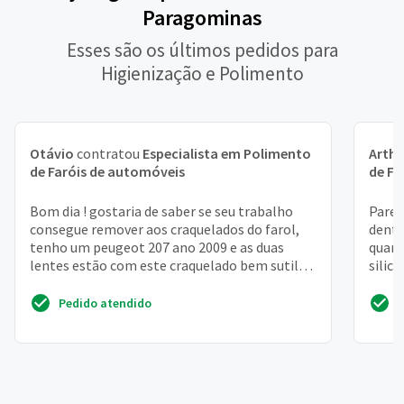
Paragominas
Esses são os últimos pedidos para
Higienização e Polimento
Otávio
contratou
Especialista em Polimento
Arthu
de Faróis de automóveis
de Fa
Bom dia ! gostaria de saber se seu trabalho
Parec
consegue remover aos craquelados do farol,
dentr
tenho um peugeot 207 ano 2009 e as duas
quand
lentes estão com este craquelado bem sutil
silic
mais me incomoda....
depois
Pedido atendido