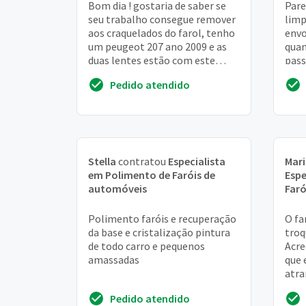
Bom dia ! gostaria de saber se
Pare
seu trabalho consegue remover
limp
aos craquelados do farol, tenho
envo
um peugeot 207 ano 2009 e as
quan
duas lentes estão com este
pass
craquelado bem sutil mais me
tá e
Pedido atendido
incomoda....
que s
Stella
contratou
Especialista
Mari
em Polimento de Faróis de
Espe
automóveis
Faró
Polimento faróis e recuperação
O fa
da base e cristalização pintura
troq
de todo carro e pequenos
Acre
amassadas
que 
atra
um s
Pedido atendido
ilum