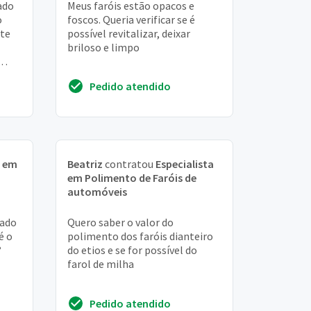
ado
Meus faróis estão opacos e
o
foscos. Queria verificar se é
nte
possível revitalizar, deixar
briloso e limpo
eciso
Pedido atendido
a em
Beatriz
contratou
Especialista
em Polimento de Faróis de
automóveis
çado
Quero saber o valor do
é o
polimento dos faróis dianteiro
?
do etios e se for possível do
farol de milha
Pedido atendido