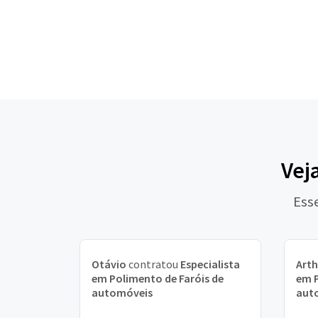
Vej
Ess
Otávio
contratou
Especialista
Arth
em Polimento de Faróis de
em P
automóveis
aut