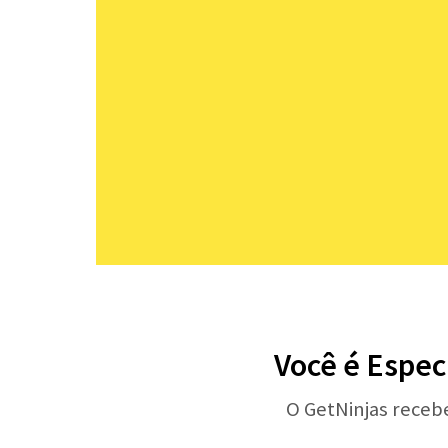
Você é Espec
O GetNinjas receb