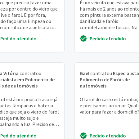
ce que precisa fazer uma
É um veículo que estava par
eza por dentro do vidro que
há mais de 2 anos ao relent
lve o farol. E por fora,
com pintura externa basta
do faço uma limpeza ou
danificada e faróis
o um silicone a pelicola que
completamente foscos. Na
mbassando some, depois
verdade, além dos faróis, pr
Pedido atendido
Pedido atendido
eca v...
de um orçamento par...
a Vitória
contratou
Gael
contratou
Especialist
cialista em Polimento de
Polimento de Faróis de
is de automóveis
automóveis
rol está um pouco fraco e já
O farol do carro está emba
uei as lâmpadas e bateria.
e precisamos arrumar. Qual 
dito que seja o vidro do farol
valor para fazer a domicílio
esteja muito sujo e
palhando a luz. Preciso de
erviço que melhore a
Pedido atendido
Pedido atendido
inaç...