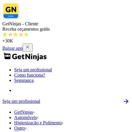
GetNinjas - Cliente
Receba orçamentos grátis
+30K
Baixar app
Seja um profissional
Como funciona?
Segurança
Seja um profissional
GetNinjas
›
Automóveis
›
Higienização e Polimento
›
Outro
›