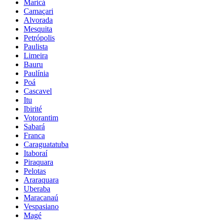
Maricá
Camaçari
Alvorada
Mesquita
Petrópolis
Paulista
Limeira
Bauru
Paulínia
Poá
Cascavel
Itu
Ibirité
Votorantim
Sabará
Franca
Caraguatatuba
Itaboraí
Piraquara
Pelotas
Araraquara
Uberaba
Maracanaú
Vespasiano
Magé