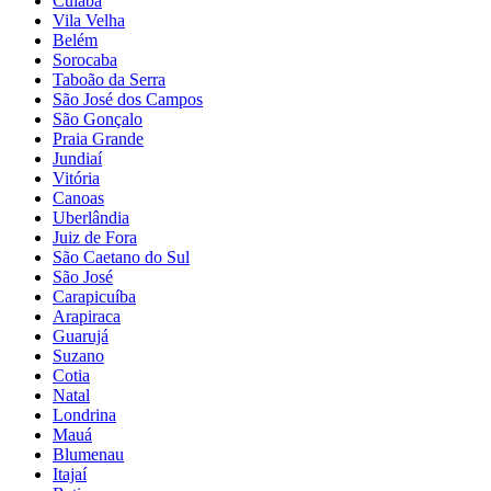
Cuiabá
Vila Velha
Belém
Sorocaba
Taboão da Serra
São José dos Campos
São Gonçalo
Praia Grande
Jundiaí
Vitória
Canoas
Uberlândia
Juiz de Fora
São Caetano do Sul
São José
Carapicuíba
Arapiraca
Guarujá
Suzano
Cotia
Natal
Londrina
Mauá
Blumenau
Itajaí