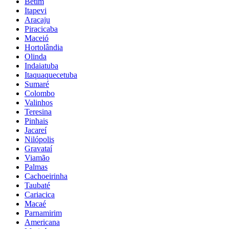
Betim
Itapevi
Aracaju
Piracicaba
Maceió
Hortolândia
Olinda
Indaiatuba
Itaquaquecetuba
Sumaré
Colombo
Valinhos
Teresina
Pinhais
Jacareí
Nilópolis
Gravataí
Viamão
Palmas
Cachoeirinha
Taubaté
Cariacica
Macaé
Parnamirim
Americana