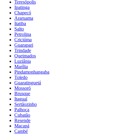
Teresópolis
Ipatinga
Chapecó
Araruama
Itatiba
Salto
Petrolina
Criciúma
Guarapari
Trindade
Queimados
Luziânia
Marília
Pindamonhangaba
Toledo
Guaratinguetá
Mossoró
Brusque
Itaguaí
Sertãozinho
Palhoça
Cubatão
Resende
Macapá
Cambé