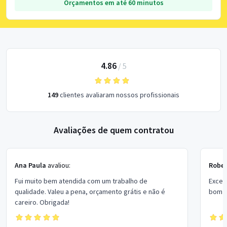
Orçamentos em até 60 minutos
4.86
/
5
149
clientes avaliaram nossos profissionais
Avaliações de quem contratou
Ana Paula
avaliou:
Rober
Fui muito bem atendida com um trabalho de
Excel
qualidade. Valeu a pena, orçamento grátis e não é
bom p
careiro. Obrigada!