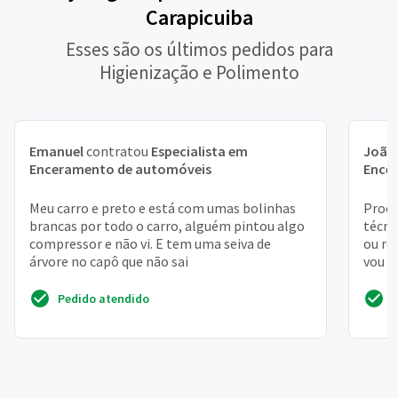
Carapicuiba
Esses são os últimos pedidos para
Higienização e Polimento
Emanuel
contratou
Especialista em
João
Enceramento de automóveis
Ence
Meu carro e preto e está com umas bolinhas
Procu
brancas por todo o carro, alguém pintou algo
técni
compressor e não vi. E tem uma seiva de
ou re
árvore no capô que não sai
vou e
manu
Pedido atendido