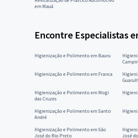
em Mauá
Encontre Especialistas 
Higienização e Polimento em Bauru
Higien
Campin
Higienização e Polimento em Franca
Higien
Guarul
Higienização e Polimento em Mogi
Higien
das Cruzes
Higienização e Polimento em Santo
Higien
André
Higienização e Polimento em São
Higien
José do Rio Preto
José d