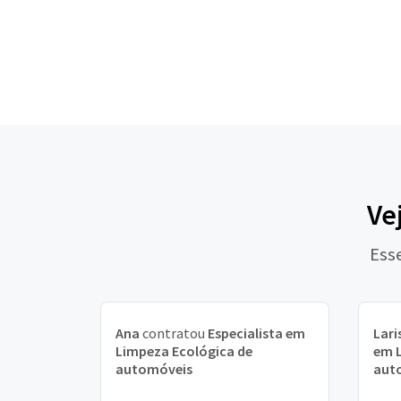
Ve
Ess
Ana
contratou
Especialista em
Lari
Limpeza Ecológica de
em L
automóveis
aut