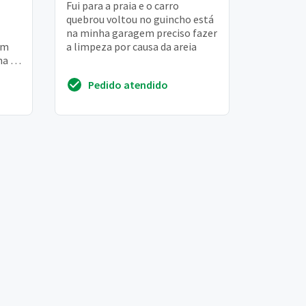
Fui para a praia e o carro
quebrou voltou no guincho está
na minha garagem preciso fazer
em
a limpeza por causa da areia
ha 1
Pedido atendido