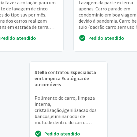
ia fazer a cotação para um
Lavagem da parte externa
te de lavagem de cinco
apenas. Carro parado em
os do tipo suv por mês.
condominio em boa viagem
ns dos carros realizam
devido à pandemia. Carro b
ens em estrada de terra,
sujo (padrão carro sem uso 
o poderá ser necessário
ano). Limpeza e polimento.
Pedido atendido
Pedido atendido
ver sujeiras ...
Apenas área externa. Limp...
Stella
contratou
Especialista
em Limpeza Ecológica de
automóveis
Polimento do carro, limpeza
interna,
cristalização,igenilizacao dos
bancos,eliminar odor de
mofo,de dentro do carro,
deixando com aspecto de
Pedido atendido
novo,limpeza do subteto, por