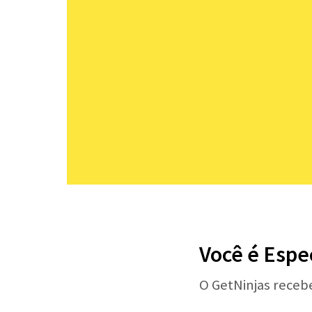
Você é Espe
O GetNinjas receb