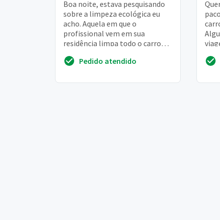
Boa noite, estava pesquisando
Quer
sobre a limpeza ecológica eu
paco
acho. Aquela em que o
carr
profissional vem em sua
Algu
residência limpa todo o carro
viag
dentro e fora com pouca água
entã
Pedido atendido
remo