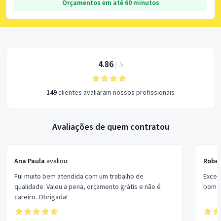
Orçamentos em até 60 minutos
4.86
/
5
149
clientes avaliaram nossos profissionais
Avaliações de quem contratou
Ana Paula
avaliou:
Rober
Fui muito bem atendida com um trabalho de
Excel
qualidade. Valeu a pena, orçamento grátis e não é
bom p
careiro. Obrigada!