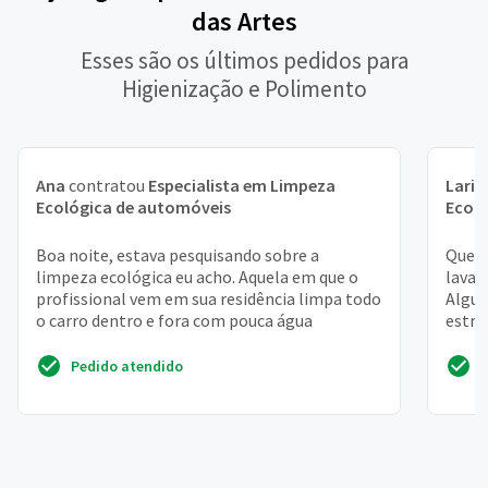
das Artes
Esses são os últimos pedidos para
Higienização e Polimento
Ana
contratou
Especialista em Limpeza
Laris
Ecológica de automóveis
Ecol
Boa noite, estava pesquisando sobre a
Queri
limpeza ecológica eu acho. Aquela em que o
lavag
profissional vem em sua residência limpa todo
Algun
o carro dentro e fora com pouca água
estra
remove
Pedido atendido