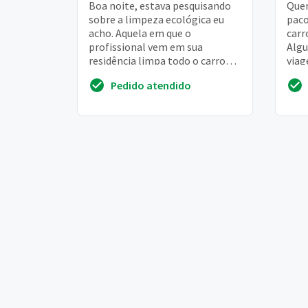
Boa noite, estava pesquisando
Quer
sobre a limpeza ecológica eu
paco
acho. Aquela em que o
carr
profissional vem em sua
Algu
residência limpa todo o carro
viag
dentro e fora com pouca água
entã
Pedido atendido
remo