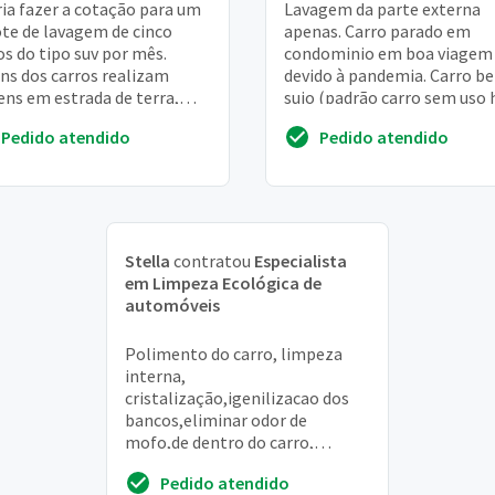
ia fazer a cotação para um
Lavagem da parte externa
te de lavagem de cinco
apenas. Carro parado em
os do tipo suv por mês.
condominio em boa viagem
ns dos carros realizam
devido à pandemia. Carro b
ens em estrada de terra,
sujo (padrão carro sem uso 
o poderá ser necessário
ano). Limpeza e polimento.
Pedido atendido
Pedido atendido
ver sujeiras ...
Apenas área externa. Limp...
Stella
contratou
Especialista
em Limpeza Ecológica de
automóveis
Polimento do carro, limpeza
interna,
cristalização,igenilizacao dos
bancos,eliminar odor de
mofo,de dentro do carro,
deixando com aspecto de
Pedido atendido
novo,limpeza do subteto, por