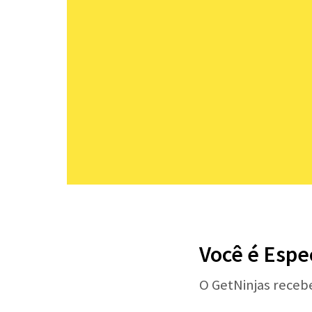
Você é Espe
O GetNinjas receb