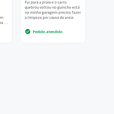
Fui para a praia e o carro
quebrou voltou no guincho está
na minha garagem preciso fazer
em
a limpeza por causa da areia
ha 1
Pedido atendido