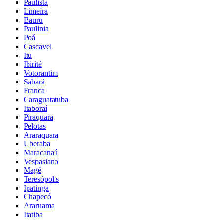
Paulista
Limeira
Bauru
Paulínia
Poá
Cascavel
Itu
Ibirité
Votorantim
Sabará
Franca
Caraguatatuba
Itaboraí
Piraquara
Pelotas
Araraquara
Uberaba
Maracanaú
Vespasiano
Magé
Teresópolis
Ipatinga
Chapecó
Araruama
Itatiba