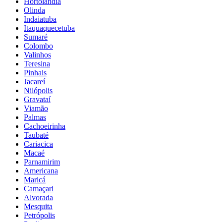
Hortolândia
Olinda
Indaiatuba
Itaquaquecetuba
Sumaré
Colombo
Valinhos
Teresina
Pinhais
Jacareí
Nilópolis
Gravataí
Viamão
Palmas
Cachoeirinha
Taubaté
Cariacica
Macaé
Parnamirim
Americana
Maricá
Camaçari
Alvorada
Mesquita
Petrópolis