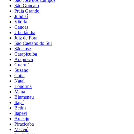
São José dos Campos
São Gonçalo
Praia Grande
Jundiaí
Vitória
Canoas
Uberlândia
Juiz de Fora
São Caetano do Sul
São José
Carapicuíba
Arapiraca
Guarujá
Suzano
Cotia
Natal
Londrina
Mauá
Blumenau
Itajaí
Betim
Itapevi
Aracaju
Piracicaba
Maceió