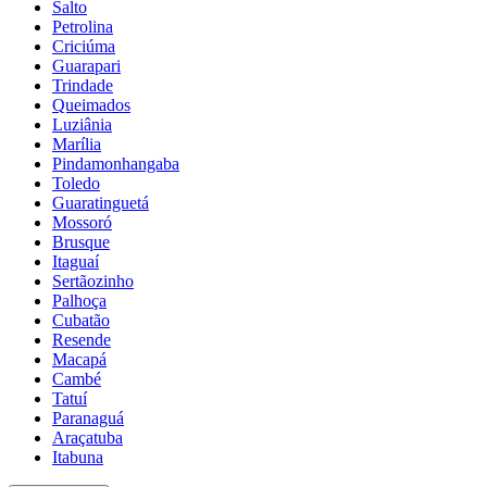
Salto
Petrolina
Criciúma
Guarapari
Trindade
Queimados
Luziânia
Marília
Pindamonhangaba
Toledo
Guaratinguetá
Mossoró
Brusque
Itaguaí
Sertãozinho
Palhoça
Cubatão
Resende
Macapá
Cambé
Tatuí
Paranaguá
Araçatuba
Itabuna