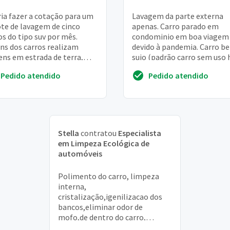
ia fazer a cotação para um
Lavagem da parte externa
te de lavagem de cinco
apenas. Carro parado em
os do tipo suv por mês.
condominio em boa viagem
ns dos carros realizam
devido à pandemia. Carro b
ens em estrada de terra,
sujo (padrão carro sem uso 
o poderá ser necessário
ano). Limpeza e polimento.
Pedido atendido
Pedido atendido
ver sujeiras ...
Apenas área externa. Limp...
Stella
contratou
Especialista
em Limpeza Ecológica de
automóveis
Polimento do carro, limpeza
interna,
cristalização,igenilizacao dos
bancos,eliminar odor de
mofo,de dentro do carro,
deixando com aspecto de