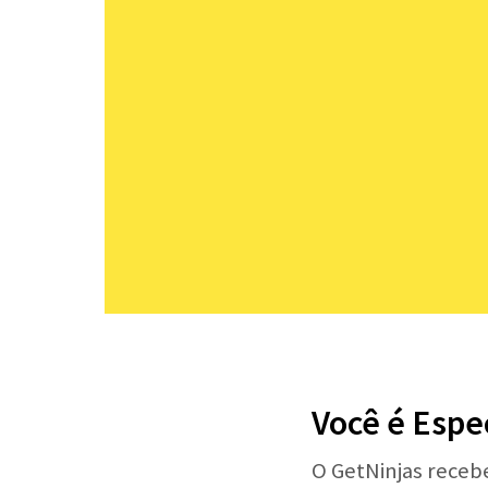
Você é Espe
O GetNinjas receb