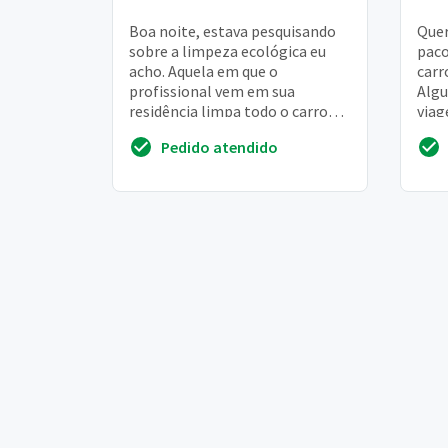
Boa noite, estava pesquisando
Quer
sobre a limpeza ecológica eu
paco
acho. Aquela em que o
carr
profissional vem em sua
Algu
residência limpa todo o carro
viag
dentro e fora com pouca água
entã
Pedido atendido
remo