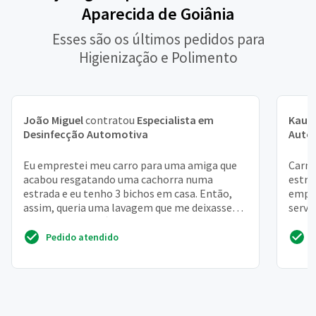
Aparecida de Goiânia
Esses são os últimos pedidos para
Higienização e Polimento
João Miguel
contratou
Especialista em
Kauê
Desinfecção Automotiva
Auto
Eu emprestei meu carro para uma amiga que
Carne
acabou resgatando uma cachorra numa
estra
estrada e eu tenho 3 bichos em casa. Então,
empre
assim, queria uma lavagem que me deixasse
servi
mais tranquila. Já pass...
Pedido atendido