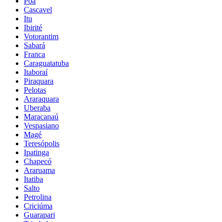
Poá
Cascavel
Itu
Ibirité
Votorantim
Sabará
Franca
Caraguatatuba
Itaboraí
Piraquara
Pelotas
Araraquara
Uberaba
Maracanaú
Vespasiano
Magé
Teresópolis
Ipatinga
Chapecó
Araruama
Itatiba
Salto
Petrolina
Criciúma
Guarapari