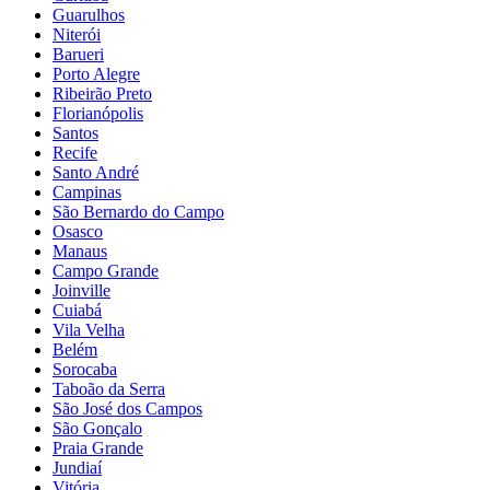
Guarulhos
Niterói
Barueri
Porto Alegre
Ribeirão Preto
Florianópolis
Santos
Recife
Santo André
Campinas
São Bernardo do Campo
Osasco
Manaus
Campo Grande
Joinville
Cuiabá
Vila Velha
Belém
Sorocaba
Taboão da Serra
São José dos Campos
São Gonçalo
Praia Grande
Jundiaí
Vitória