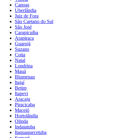
Canoas
Uberlândia
Juiz de Fora
São Caetano do Sul
São José
Carapicuíba
Arapiraca
Guarujá
Suzano
Cotia
Natal
Londrina
Mauá
Blumenau
Itajaí
Betim
Itapevi
Aracaju
Piracicaba
Maceió
Hortolândia
Olinda
Indaiatuba
Itaquaquecetuba
Sumaré