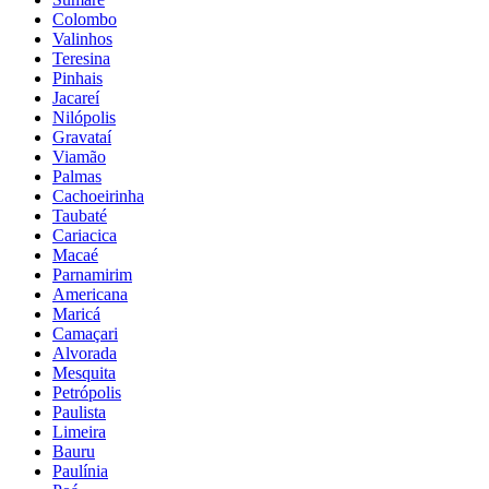
Colombo
Valinhos
Teresina
Pinhais
Jacareí
Nilópolis
Gravataí
Viamão
Palmas
Cachoeirinha
Taubaté
Cariacica
Macaé
Parnamirim
Americana
Maricá
Camaçari
Alvorada
Mesquita
Petrópolis
Paulista
Limeira
Bauru
Paulínia