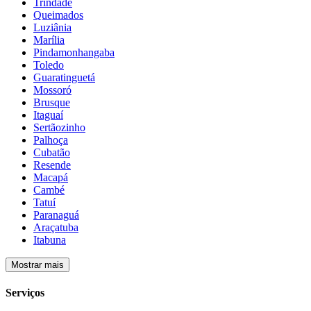
Trindade
Queimados
Luziânia
Marília
Pindamonhangaba
Toledo
Guaratinguetá
Mossoró
Brusque
Itaguaí
Sertãozinho
Palhoça
Cubatão
Resende
Macapá
Cambé
Tatuí
Paranaguá
Araçatuba
Itabuna
Mostrar mais
Serviços