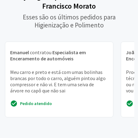
Francisco Morato
Esses são os últimos pedidos para
Higienização e Polimento
Emanuel
contratou
Especialista em
João
Enceramento de automóveis
Ence
Meu carro e preto e está com umas bolinhas
Procu
brancas por todo o carro, alguém pintou algo
técni
compressor e não vi. E tem uma seiva de
ou re
árvore no capô que não sai
vou e
manu
Pedido atendido