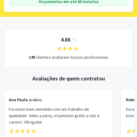
Orçamentos em até 60 minutos
4.86
/
5
149
clientes avaliaram nossos profissionais
Avaliações de quem contratou
Ana Paula
avaliou:
Rober
Fui muito bem atendida com um trabalho de
Excel
qualidade. Valeu a pena, orçamento grátis e não é
bom p
careiro. Obrigada!