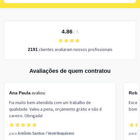
4.86
/
5
clientes avaliaram nossos profissionais
2191
Avaliações de quem contratou
avaliou:
Ana Paula
Rober
Fui muito bem atendida com um trabalho de
Excel
qualidade. Valeu a pena, orçamento grátis e não é
bom p
careiro. Obrigada!
para
para
Antônio Santos
/
Ventriloquismo
V