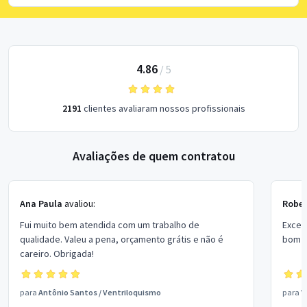
4.86
/
5
2191
clientes avaliaram nossos profissionais
Avaliações de quem contratou
Ana Paula
avaliou:
Rober
Fui muito bem atendida com um trabalho de
Excel
qualidade. Valeu a pena, orçamento grátis e não é
bom p
careiro. Obrigada!
para
Antônio Santos
/
Ventriloquismo
para
V