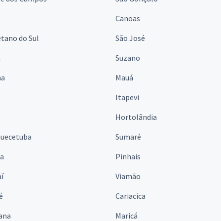
Canoas
tano do Sul
São José
á
Suzano
na
Mauá
Itapevi
Hortolândia
quecetuba
Sumaré
na
Pinhais
í
Viamão
é
Cariacica
ana
Maricá