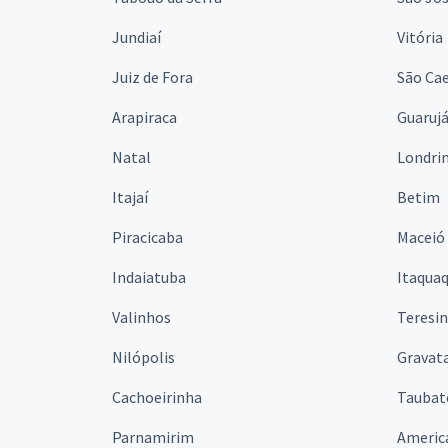
Jundiaí
Vitória
Juiz de Fora
São Cae
Arapiraca
Guaruj
Natal
Londri
Itajaí
Betim
Piracicaba
Maceió
Indaiatuba
Itaqua
Valinhos
Teresi
Nilópolis
Gravata
Cachoeirinha
Taubat
Parnamirim
Americ