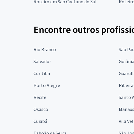
Roteiro em São Caetano do Sul
Roteir
Encontre outros profissi
Rio Branco
São Pa
Salvador
Goiâni
Curitiba
Guarul
Porto Alegre
Ribeirã
Recife
Santo 
Osasco
Manau
Cuiabá
Vila Ve
Taboão da Serra
São Jo