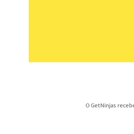
O GetNinjas receb