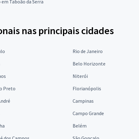
o em Taboão da Serra
onais nas principais cidades
ulo
Rio de Janeiro
a
Belo Horizonte
hos
Niterói
o Preto
Florianópolis
André
Campinas
s
Campo Grande
lha
Belém
sé dos Campos
São Gonçalo