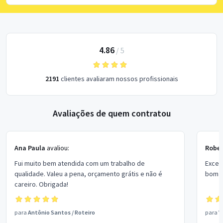
4.86
/
5
2191
clientes avaliaram nossos profissionais
Avaliações de quem contratou
Ana Paula
avaliou:
Rober
Fui muito bem atendida com um trabalho de
Excel
qualidade. Valeu a pena, orçamento grátis e não é
bom p
careiro. Obrigada!
para
Antônio Santos
/
Roteiro
para
V