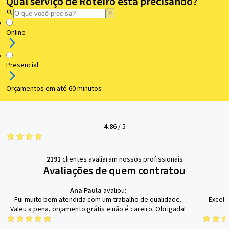
Qual serviço de Roteiro está precisando?
Online
Presencial
Orçamentos em até 60 minutos
4.86
/
5
2191
clientes avaliaram nossos profissionais
Avaliações de quem contratou
Ana Paula
avaliou:
Fui muito bem atendida com um trabalho de qualidade.
Excele
Valeu a pena, orçamento grátis e não é careiro. Obrigada!