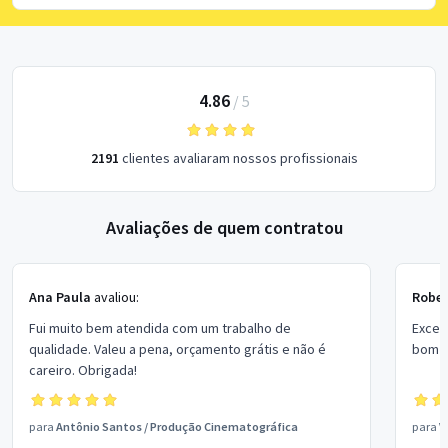
4.86
/
5
2191
clientes avaliaram nossos profissionais
Avaliações de quem contratou
Ana Paula
avaliou:
Rober
Fui muito bem atendida com um trabalho de
Excel
qualidade. Valeu a pena, orçamento grátis e não é
bom p
careiro. Obrigada!
para
Antônio Santos
/
Produção Cinematográfica
para
V