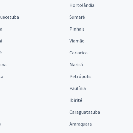
Hortolândia
quecetuba
Sumaré
na
Pinhais
í
Viamão
é
Cariacica
ana
Maricá
ta
Petrópolis
Paulínia
Ibirité
Caraguatatuba
s
Araraquara