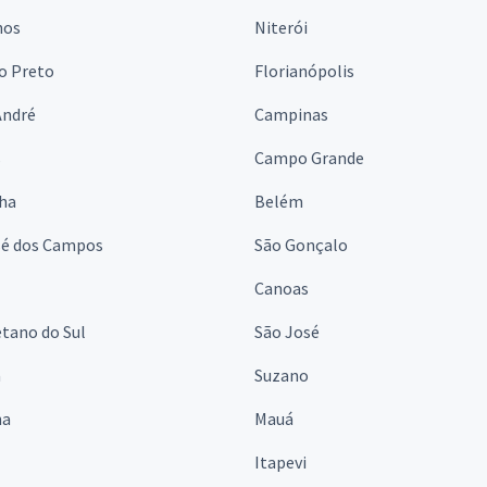
hos
Niterói
o Preto
Florianópolis
André
Campinas
s
Campo Grande
lha
Belém
sé dos Campos
São Gonçalo
Canoas
tano do Sul
São José
á
Suzano
na
Mauá
Itapevi