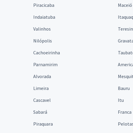
Piracicaba
Maceió
Indaiatuba
Itaqua
Valinhos
Teresi
Nilópolis
Gravata
Cachoeirinha
Taubat
Parnamirim
Americ
Alvorada
Mesqui
Limeira
Bauru
Cascavel
Itu
Sabará
Franca
Piraquara
Pelota