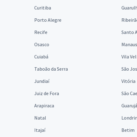
Curitiba
Guarul
Porto Alegre
Ribeirã
Recife
Santo 
Osasco
Manau
Cuiabá
Vila Ve
Taboão da Serra
São Jo
Jundiaí
Vitória
Juiz de Fora
São Cae
Arapiraca
Guaruj
Natal
Londri
Itajaí
Betim