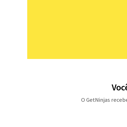
Voc
O GetNinjas receb