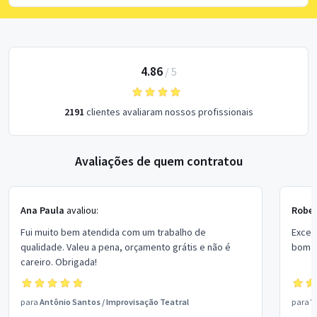
4.86
/
5
2191
clientes avaliaram nossos profissionais
Avaliações de quem contratou
Ana Paula
avaliou:
Rober
Fui muito bem atendida com um trabalho de
Excel
qualidade. Valeu a pena, orçamento grátis e não é
bom p
careiro. Obrigada!
para
Antônio Santos
/
Improvisação Teatral
para
V