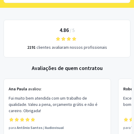
4.86
/
5
2191
clientes avaliaram nossos profissionais
Avaliações de quem contratou
Ana Paula
avaliou:
Rober
Fui muito bem atendida com um trabalho de
Excel
qualidade. Valeu a pena, orçamento grátis e não é
bom p
careiro. Obrigada!
para
Antônio Santos
/
Audiovisual
para
V