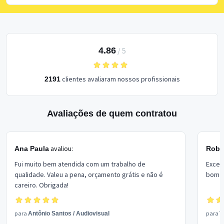
4.86
/
5
clientes avaliaram nossos profissionais
2191
Avaliações de quem contratou
avaliou:
Ana Paula
Rober
Fui muito bem atendida com um trabalho de
Excel
qualidade. Valeu a pena, orçamento grátis e não é
bom p
careiro. Obrigada!
para
para
Antônio Santos
/
Audiovisual
V