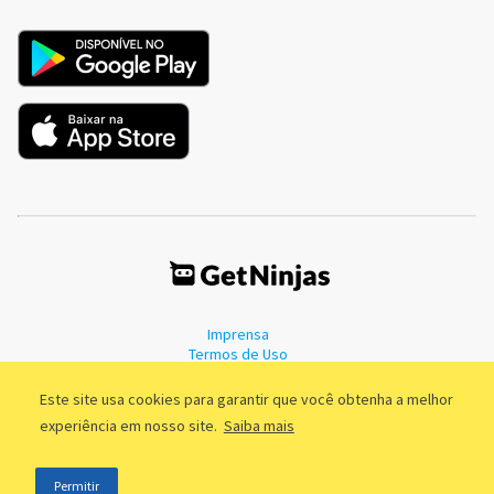
Imprensa
Termos de Uso
Política de Privacidade
Este site usa cookies para garantir que você obtenha a melhor
experiência em nosso site.
Saiba mais
©2011 - 2026, GetNinjas LTDA. CNPJ 55.744.877/0001-89 - Rua Dr.
Permitir
Fernandes Coelho, 85 - 3º andar - São Paulo/SP - Brasil