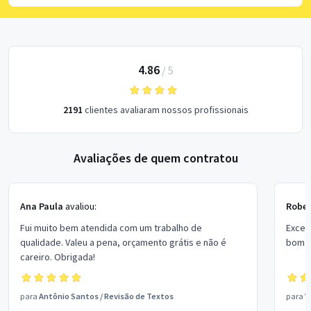
4.86
/
5
2191
clientes avaliaram nossos profissionais
Avaliações de quem contratou
Ana Paula
avaliou:
Rober
Fui muito bem atendida com um trabalho de
Excel
qualidade. Valeu a pena, orçamento grátis e não é
bom p
careiro. Obrigada!
para
Antônio Santos
/
Revisão de Textos
para
V