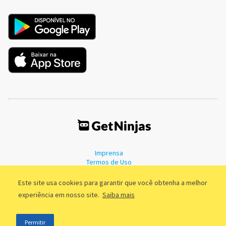
Imprensa
Termos de Uso
Política de Privacidade
Este site usa cookies para garantir que você obtenha a melhor
experiência em nosso site.
Saiba mais
©2011 - 2026, GetNinjas LTDA. CNPJ 55.744.877/0001-89 - Rua Dr.
Permitir
Fernandes Coelho, 85 - 3º andar - São Paulo/SP - Brasil