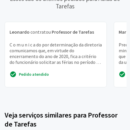
Tarefas
Leonardo
contratou
Professor de Tarefas
Mari
C o m u n i c a do por determinação da diretoria
Preci
comunicamos que, em virtude do
minha
encerramento do ano de 2020, fica a critério
que t
do funcionário solicitar as férias no período de
da un
24/12/2020 a ...
Pedido atendido
Veja serviços similares para Professor
de Tarefas