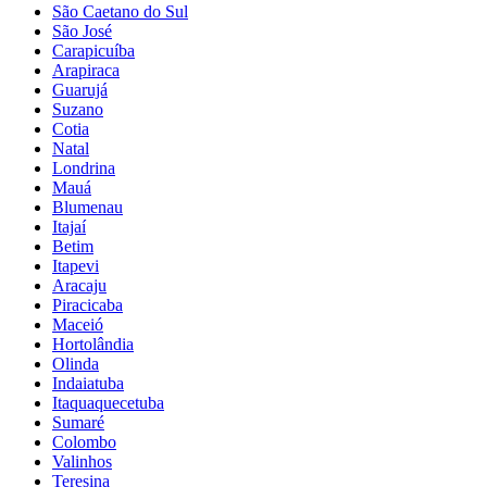
São Caetano do Sul
São José
Carapicuíba
Arapiraca
Guarujá
Suzano
Cotia
Natal
Londrina
Mauá
Blumenau
Itajaí
Betim
Itapevi
Aracaju
Piracicaba
Maceió
Hortolândia
Olinda
Indaiatuba
Itaquaquecetuba
Sumaré
Colombo
Valinhos
Teresina