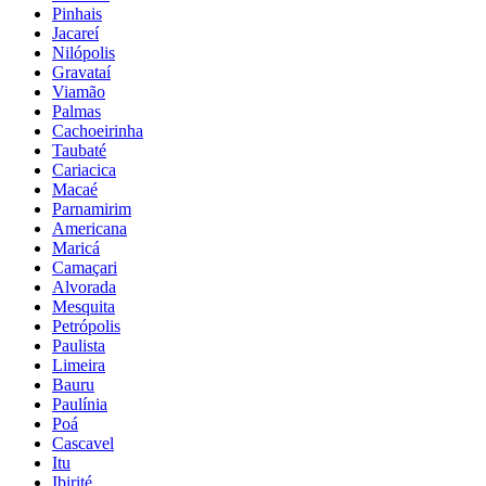
Pinhais
Jacareí
Nilópolis
Gravataí
Viamão
Palmas
Cachoeirinha
Taubaté
Cariacica
Macaé
Parnamirim
Americana
Maricá
Camaçari
Alvorada
Mesquita
Petrópolis
Paulista
Limeira
Bauru
Paulínia
Poá
Cascavel
Itu
Ibirité