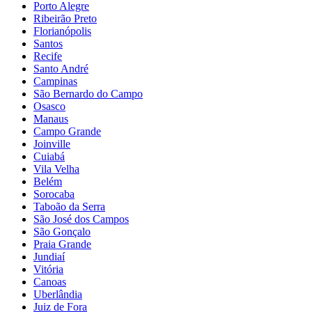
Porto Alegre
Ribeirão Preto
Florianópolis
Santos
Recife
Santo André
Campinas
São Bernardo do Campo
Osasco
Manaus
Campo Grande
Joinville
Cuiabá
Vila Velha
Belém
Sorocaba
Taboão da Serra
São José dos Campos
São Gonçalo
Praia Grande
Jundiaí
Vitória
Canoas
Uberlândia
Juiz de Fora