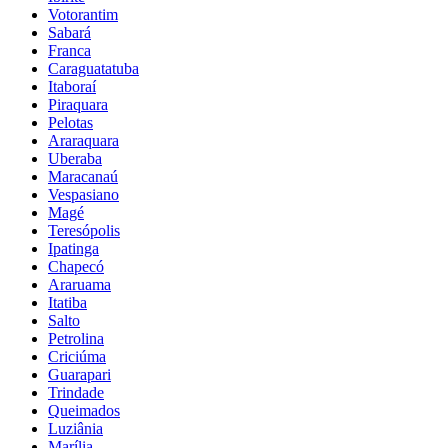
Votorantim
Sabará
Franca
Caraguatatuba
Itaboraí
Piraquara
Pelotas
Araraquara
Uberaba
Maracanaú
Vespasiano
Magé
Teresópolis
Ipatinga
Chapecó
Araruama
Itatiba
Salto
Petrolina
Criciúma
Guarapari
Trindade
Queimados
Luziânia
Marília