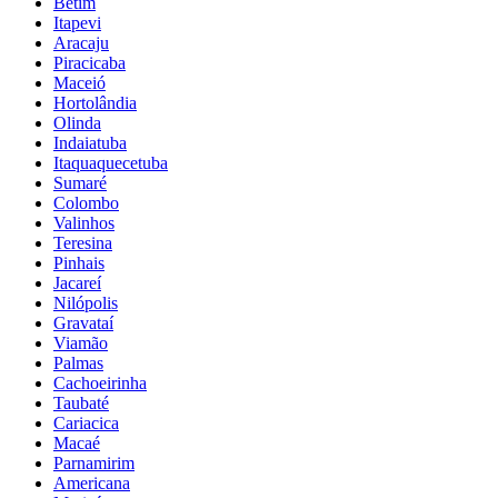
Betim
Itapevi
Aracaju
Piracicaba
Maceió
Hortolândia
Olinda
Indaiatuba
Itaquaquecetuba
Sumaré
Colombo
Valinhos
Teresina
Pinhais
Jacareí
Nilópolis
Gravataí
Viamão
Palmas
Cachoeirinha
Taubaté
Cariacica
Macaé
Parnamirim
Americana