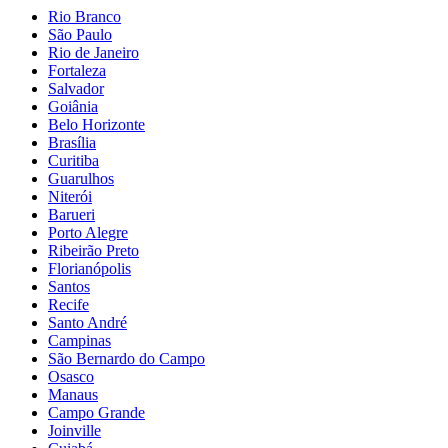
Rio Branco
São Paulo
Rio de Janeiro
Fortaleza
Salvador
Goiânia
Belo Horizonte
Brasília
Curitiba
Guarulhos
Niterói
Barueri
Porto Alegre
Ribeirão Preto
Florianópolis
Santos
Recife
Santo André
Campinas
São Bernardo do Campo
Osasco
Manaus
Campo Grande
Joinville