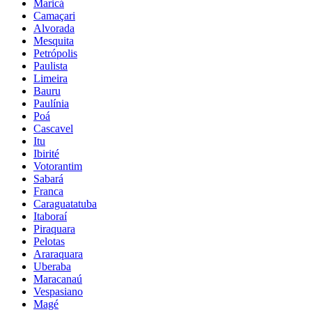
Maricá
Camaçari
Alvorada
Mesquita
Petrópolis
Paulista
Limeira
Bauru
Paulínia
Poá
Cascavel
Itu
Ibirité
Votorantim
Sabará
Franca
Caraguatatuba
Itaboraí
Piraquara
Pelotas
Araraquara
Uberaba
Maracanaú
Vespasiano
Magé