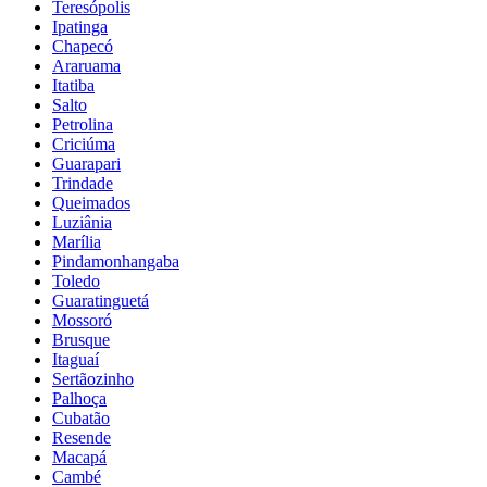
Teresópolis
Ipatinga
Chapecó
Araruama
Itatiba
Salto
Petrolina
Criciúma
Guarapari
Trindade
Queimados
Luziânia
Marília
Pindamonhangaba
Toledo
Guaratinguetá
Mossoró
Brusque
Itaguaí
Sertãozinho
Palhoça
Cubatão
Resende
Macapá
Cambé