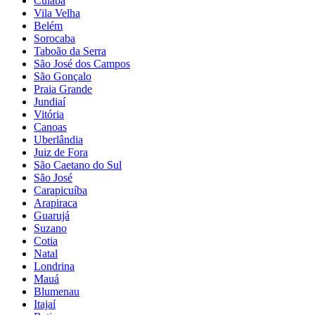
Cuiabá
Vila Velha
Belém
Sorocaba
Taboão da Serra
São José dos Campos
São Gonçalo
Praia Grande
Jundiaí
Vitória
Canoas
Uberlândia
Juiz de Fora
São Caetano do Sul
São José
Carapicuíba
Arapiraca
Guarujá
Suzano
Cotia
Natal
Londrina
Mauá
Blumenau
Itajaí