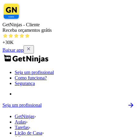
GetNinjas - Cliente
Receba orçamentos grátis
+30K
Baixar app
Seja um profissional
Como funciona?
Segurança
Seja um profissional
GetNinjas
›
Aulas
›
Tarefas
›
Lição de Casa
›