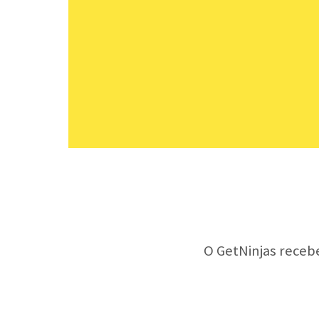
O GetNinjas receb