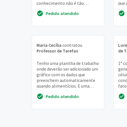
conhecimento não é tão
que 
avançado. Preciso de alguém
a ou
Pedido atendido
para realizar
auto
Maria Cecília
contratou
Lor
Professor de Tarefas
de T
Tenho uma planilha de trabalho
1° c
onde deverão ser adicionado um
gene
gráfico com os dados que
célu
preenchem automaticamente
cond
quando alimentícios. E uma
fato
outra planilha dentro dessa
medu
Pedido atendido
contendo os dados g...
para