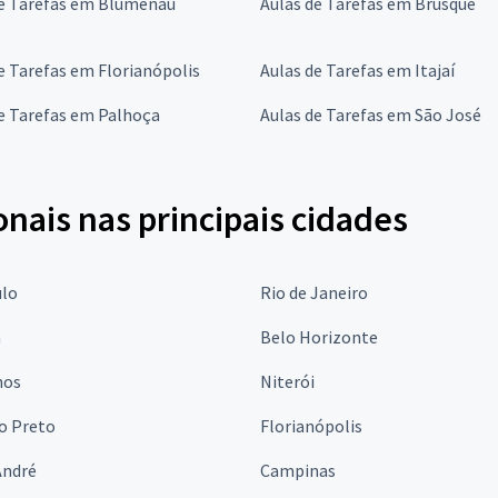
de Tarefas em Blumenau
Aulas de Tarefas em Brusque
e Tarefas em Florianópolis
Aulas de Tarefas em Itajaí
e Tarefas em Palhoça
Aulas de Tarefas em São José
onais nas principais cidades
ulo
Rio de Janeiro
a
Belo Horizonte
hos
Niterói
o Preto
Florianópolis
André
Campinas