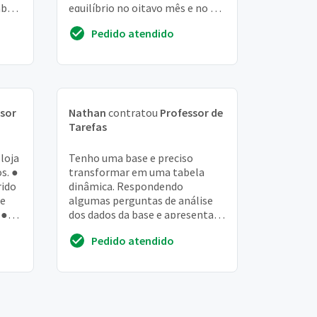
abc
equilíbrio no oitavo mês e no 13º
mês a dívida foi paga ( receita).
Pedido atendido
Fazer relaçã...
sor
Nathan
contratou
Professor de
Tarefas
loja
Tenho uma base e preciso
s. ●
transformar em uma tabela
rido
dinâmica. Respondendo
ue
algumas perguntas de análise
 ●
dos dados da base e apresentar
um gráfico com aumento, queda
Pedido atendido
e riscos