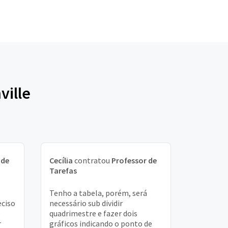
ville
 de
Cecília
contratou
Professor de
Tarefas
Tenho a tabela, porém, será
eciso
necessário sub dividir
e
quadrimestre e fazer dois
r
gráficos indicando o ponto de