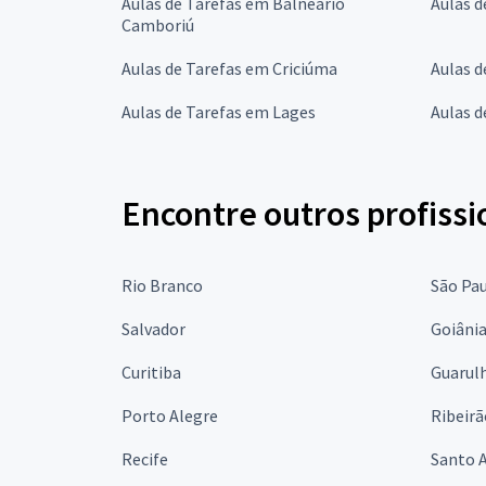
Aulas de Tarefas em Balneário
Aulas 
Camboriú
Aulas de Tarefas em Criciúma
Aulas d
Aulas de Tarefas em Lages
Aulas d
Encontre outros profissi
Rio Branco
São Pa
Salvador
Goiâni
Curitiba
Guarul
Porto Alegre
Ribeirã
Recife
Santo 