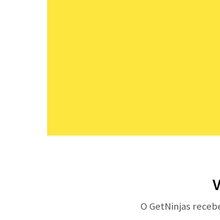
V
O GetNinjas receb