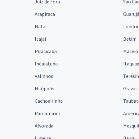
Juiz de Fora
São Cae
Arapiraca
Guaruj
Natal
Londri
Itajaí
Betim
Piracicaba
Maceió
Indaiatuba
Itaqua
Valinhos
Teresi
Nilópolis
Gravata
Cachoeirinha
Taubat
Parnamirim
Americ
Alvorada
Mesqui
Limeira
Bauru