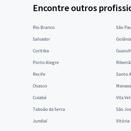
Encontre outros profissi
Rio Branco
São Pa
Salvador
Goiâni
Curitiba
Guarul
Porto Alegre
Ribeirã
Recife
Santo 
Osasco
Manau
Cuiabá
Vila Ve
Taboão da Serra
São Jo
Jundiaí
Vitória