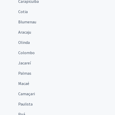
Carapicuíba
Cotia
Blumenau
Aracaju
Olinda
Colombo
Jacareí
Palmas
Macaé
Camaçari
Paulista
Poá