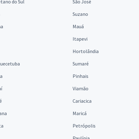
tano do Sul
São José
á
Suzano
na
Mauá
Itapevi
Hortolândia
quecetuba
Sumaré
na
Pinhais
í
Viamão
é
Cariacica
ana
Maricá
ta
Petrópolis
Paulínia