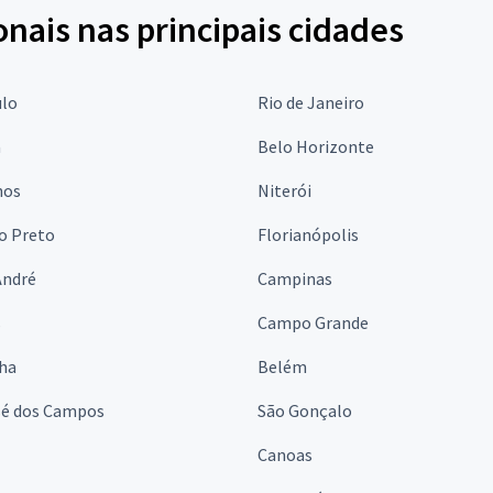
onais nas principais cidades
ulo
Rio de Janeiro
a
Belo Horizonte
hos
Niterói
o Preto
Florianópolis
André
Campinas
s
Campo Grande
lha
Belém
sé dos Campos
São Gonçalo
Canoas