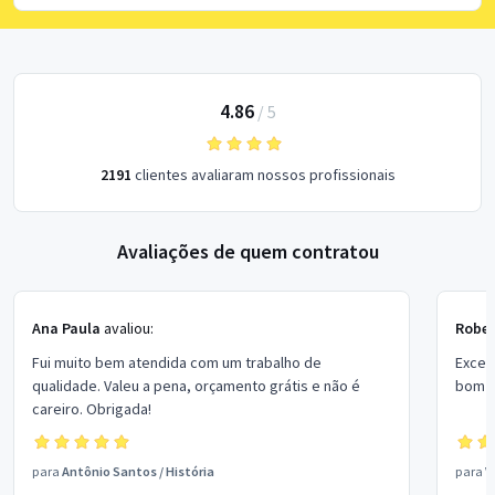
4.86
/
5
2191
clientes avaliaram nossos profissionais
Avaliações de quem contratou
Ana Paula
avaliou:
Rober
Fui muito bem atendida com um trabalho de
Excel
qualidade. Valeu a pena, orçamento grátis e não é
bom p
careiro. Obrigada!
para
Antônio Santos
/
História
para
V