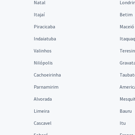
Natal
Londri
Itajaí
Betim
Piracicaba
Maceió
Indaiatuba
Itaqua
Valinhos
Teresi
Nilópolis
Gravata
Cachoeirinha
Taubat
Parnamirim
Americ
Alvorada
Mesqui
Limeira
Bauru
Cascavel
Itu