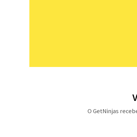
V
O GetNinjas receb