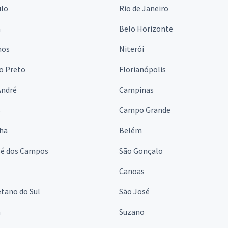
ulo
Rio de Janeiro
a
Belo Horizonte
hos
Niterói
o Preto
Florianópolis
André
Campinas
s
Campo Grande
lha
Belém
sé dos Campos
São Gonçalo
Canoas
tano do Sul
São José
á
Suzano