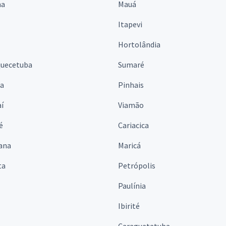
na
Mauá
Itapevi
Hortolândia
quecetuba
Sumaré
na
Pinhais
í
Viamão
é
Cariacica
ana
Maricá
ta
Petrópolis
Paulínia
Ibirité