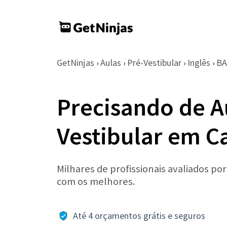
GetNinjas
Aulas
Pré-Vestibular
Inglês
BA
›
›
›
›
Precisando de Au
Vestibular em C
Milhares de profissionais avaliados po
com os melhores.
Até 4 orçamentos grátis e seguros