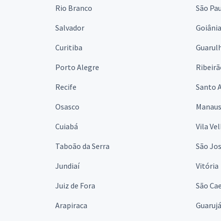
Rio Branco
São Pa
Salvador
Goiâni
Curitiba
Guarul
Porto Alegre
Ribeirã
Recife
Santo 
Osasco
Manau
Cuiabá
Vila Ve
Taboão da Serra
São Jo
Jundiaí
Vitória
Juiz de Fora
São Cae
Arapiraca
Guaruj