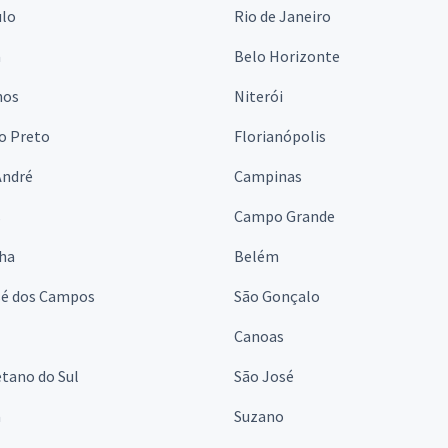
ulo
Rio de Janeiro
a
Belo Horizonte
hos
Niterói
o Preto
Florianópolis
André
Campinas
s
Campo Grande
lha
Belém
sé dos Campos
São Gonçalo
Canoas
tano do Sul
São José
á
Suzano