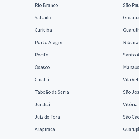
Rio Branco
São Pa
Salvador
Goiâni
Curitiba
Guarul
Porto Alegre
Ribeirã
Recife
Santo 
Osasco
Manau
Cuiabá
Vila Ve
Taboão da Serra
São Jo
Jundiaí
Vitória
Juiz de Fora
São Cae
Arapiraca
Guaruj