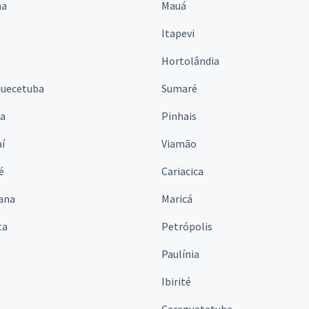
na
Mauá
Itapevi
Hortolândia
quecetuba
Sumaré
na
Pinhais
í
Viamão
é
Cariacica
ana
Maricá
ta
Petrópolis
Paulínia
Ibirité