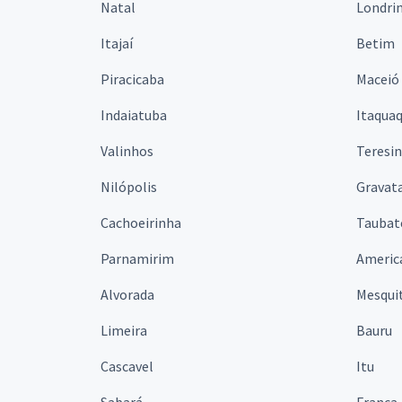
Natal
Londri
Itajaí
Betim
Piracicaba
Maceió
Indaiatuba
Itaqua
Valinhos
Teresi
Nilópolis
Gravata
Cachoeirinha
Taubat
Parnamirim
Americ
Alvorada
Mesqui
Limeira
Bauru
Cascavel
Itu