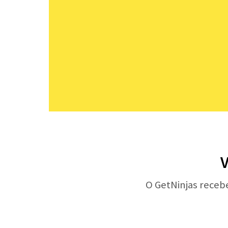
V
O GetNinjas receb