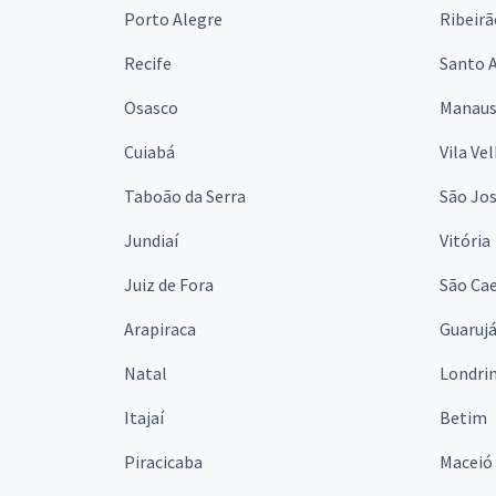
Porto Alegre
Ribeirã
Recife
Santo 
Osasco
Manau
Cuiabá
Vila Ve
Taboão da Serra
São Jo
Jundiaí
Vitória
Juiz de Fora
São Cae
Arapiraca
Guaruj
Natal
Londri
Itajaí
Betim
Piracicaba
Maceió