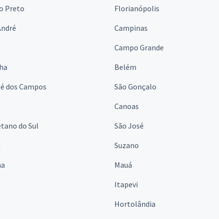
o Preto
Florianópolis
André
Campinas
s
Campo Grande
lha
Belém
sé dos Campos
São Gonçalo
Canoas
tano do Sul
São José
á
Suzano
na
Mauá
Itapevi
Hortolândia