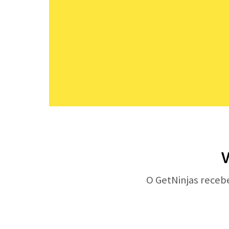
V
O GetNinjas receb