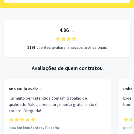
4.86
/
5
2191
clientes avaliaram nossos profissionais
Avaliações de quem contratou
Ana Paula
avaliou:
Rober
Fui muito bem atendida com um trabalho de
Excel
qualidade. Valeu a pena, orçamento grátis e não é
bom p
careiro. Obrigada!
para
Antônio Santos
/
Filosofia
para
V