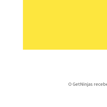
O GetNinjas receb