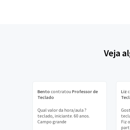
Veja a
Bento
contratou
Professor de
Liz
c
Teclado
Tec
Qual valor da hora/aula ?
Gost
teclado, iniciante. 60 anos.
tecl
Campo grande
Fiz 
part