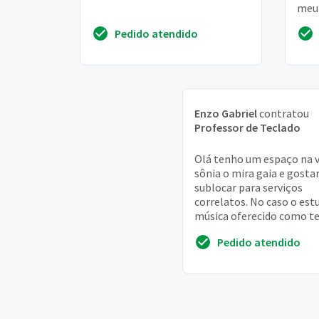
meu 
isso
Pedido atendido
cobr
Enzo Gabriel
contratou
Professor de Teclado
Olá tenho um espaço na v
sônia o mira gaia e gostar
sublocar para serviços
correlatos. No caso o est
música oferecido como te
A princípio gostaria de p
Pedido atendido
uma troca ...