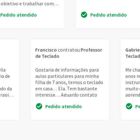
objetivo e trabalhar com
. Mas as escolas estao
Pedido atendido
Pedido atendido
ando mais ...
Francisco
contratou
Professor
Gabrie
de Teclado
Tecla
ila
Gostaria de informações para
Me cha
ia de
aulas particulares para minha
anos n
filha de 7 anos, temos o teclado
instru
udo da
em casa. . . Ela. Tem bastante
muito 
rapia.
interesse. . . Aguardo contato
aprend
ropor
um ins
Pedido atendido
P
consegu