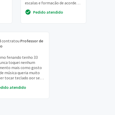
escalas e formação de acordes,
quero aulas bem praticas, para
Pedido atendido
tocar esses ...
l
contratou
Professor de
do
mo fenando tenho 33
unca toquei nenhum
mento mais como gosto
de música queria muito
er tocar teclado por ser
trumento que vc
edido atendido
e tocar todos os ri...