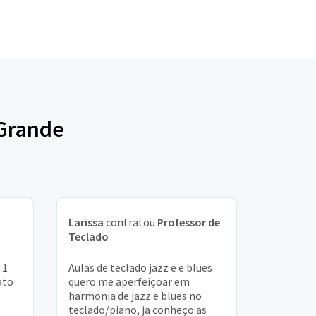
 Grande
Larissa
contratou
Professor de
Teclado
 1
Aulas de teclado jazz e e blues
ato
quero me aperfeiçoar em
harmonia de jazz e blues no
teclado/piano, ja conheço as