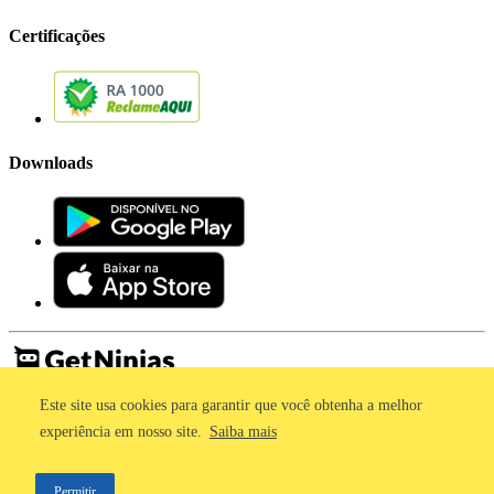
Certificações
Downloads
Este site usa cookies para garantir que você obtenha a melhor
Imprensa
Termos de Uso
experiência em nosso site.
Saiba mais
Política de Privacidade
©2011 - 2026, GetNinjas LTDA. CNPJ 55.744.877/0001-89 - Rua
Permitir