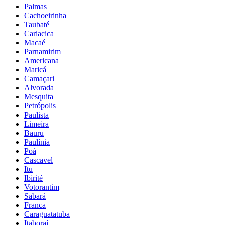
Palmas
Cachoeirinha
Taubaté
Cariacica
Macaé
Parnamirim
Americana
Maricá
Camaçari
Alvorada
Mesquita
Petrópolis
Paulista
Limeira
Bauru
Paulínia
Poá
Cascavel
Itu
Ibirité
Votorantim
Sabará
Franca
Caraguatatuba
Itaboraí