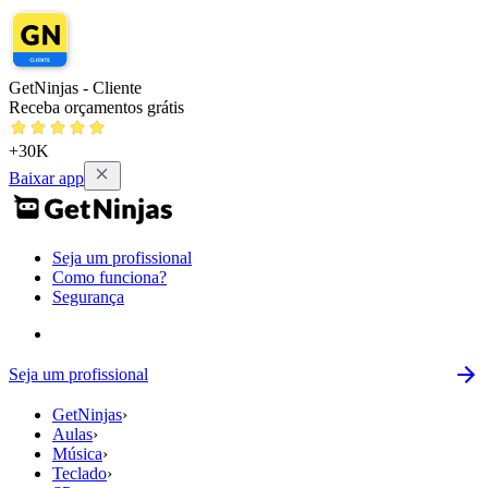
GetNinjas - Cliente
Receba orçamentos grátis
+30K
Baixar app
Seja um profissional
Como funciona?
Segurança
Seja um profissional
GetNinjas
›
Aulas
›
Música
›
Teclado
›