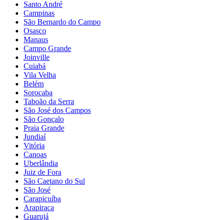
Santo André
Campinas
São Bernardo do Campo
Osasco
Manaus
Campo Grande
Joinville
Cuiabá
Vila Velha
Belém
Sorocaba
Taboão da Serra
São José dos Campos
São Gonçalo
Praia Grande
Jundiaí
Vitória
Canoas
Uberlândia
Juiz de Fora
São Caetano do Sul
São José
Carapicuíba
Arapiraca
Guarujá