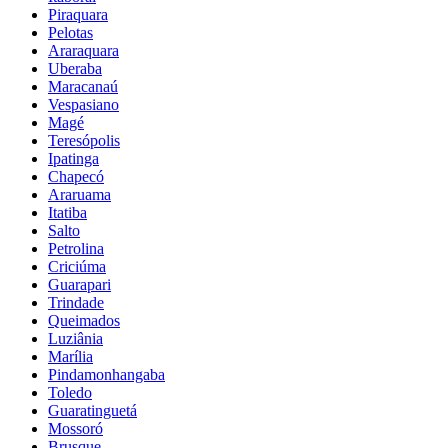
Piraquara
Pelotas
Araraquara
Uberaba
Maracanaú
Vespasiano
Magé
Teresópolis
Ipatinga
Chapecó
Araruama
Itatiba
Salto
Petrolina
Criciúma
Guarapari
Trindade
Queimados
Luziânia
Marília
Pindamonhangaba
Toledo
Guaratinguetá
Mossoró
Brusque