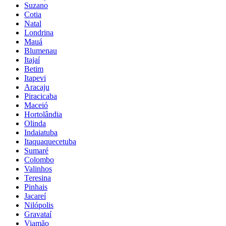
Suzano
Cotia
Natal
Londrina
Mauá
Blumenau
Itajaí
Betim
Itapevi
Aracaju
Piracicaba
Maceió
Hortolândia
Olinda
Indaiatuba
Itaquaquecetuba
Sumaré
Colombo
Valinhos
Teresina
Pinhais
Jacareí
Nilópolis
Gravataí
Viamão