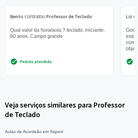
Bento
Professor de Teclado
Liz
contratou
co
Qual valor da hora/aula ? teclado, iniciante.
Gosta
60 anos. Campo grande
estou
com p
objet
escol
Pedido atendido
Veja serviços similares para Professor
de Teclado
Aulas de Acordeão em Itapevi