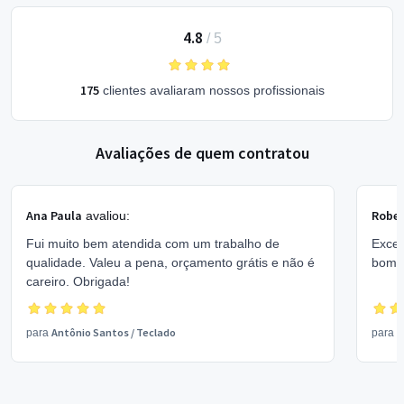
4.8
/
5
175
clientes avaliaram nossos profissionais
Avaliações de quem contratou
Ana Paula
Rober
avaliou:
Fui muito bem atendida com um trabalho de
Excel
qualidade. Valeu a pena, orçamento grátis e não é
bom 
careiro. Obrigada!
Antônio Santos
/
Teclado
V
para
para