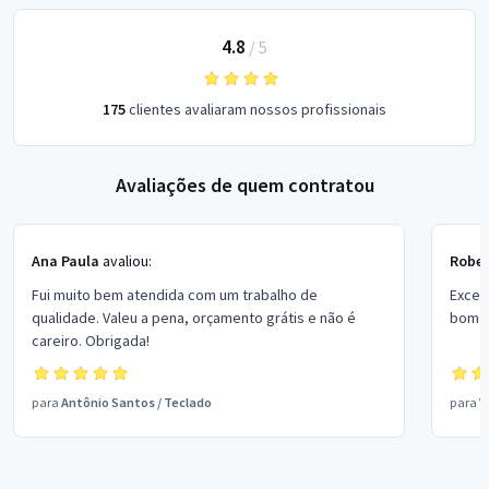
4.8
/
5
175
clientes avaliaram nossos profissionais
Avaliações de quem contratou
Ana Paula
avaliou:
Rober
Fui muito bem atendida com um trabalho de
Excel
qualidade. Valeu a pena, orçamento grátis e não é
bom p
careiro. Obrigada!
para
Antônio Santos
/
Teclado
para
V