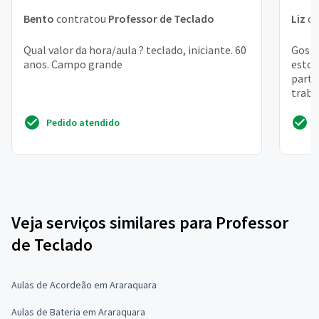
Bento
contratou
Professor de Teclado
Liz
co
Qual valor da hora/aula ? teclado, iniciante. 60
Gosta
anos. Campo grande
estou
parti
traba
cobra
Pedido atendido
Veja serviços similares para Professor
de Teclado
Aulas de Acordeão em Araraquara
Aulas de Bateria em Araraquara