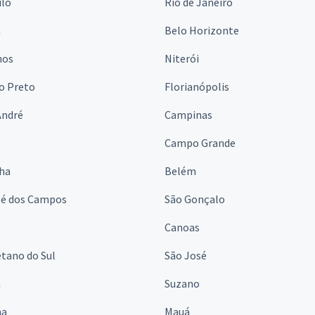
ulo
Rio de Janeiro
a
Belo Horizonte
hos
Niterói
o Preto
Florianópolis
André
Campinas
s
Campo Grande
lha
Belém
sé dos Campos
São Gonçalo
Canoas
tano do Sul
São José
á
Suzano
na
Mauá