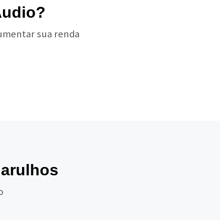
Áudio?
aumentar sua renda
uarulhos
o