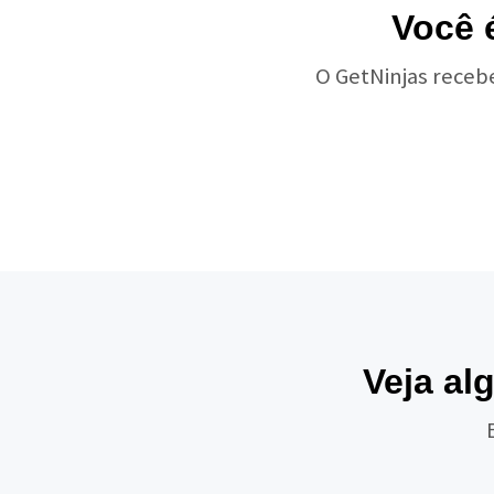
Você 
O GetNinjas receb
Veja al