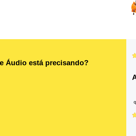
e Áudio está precisando?
A
q