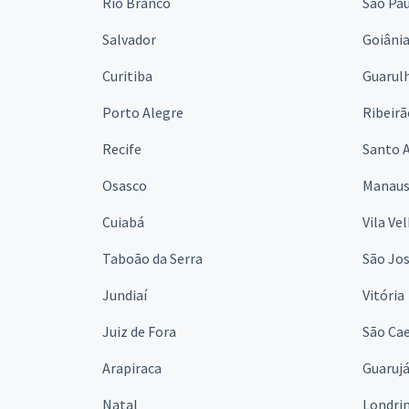
Rio Branco
São Pa
Salvador
Goiâni
Curitiba
Guarul
Porto Alegre
Ribeirã
Recife
Santo 
Osasco
Manau
Cuiabá
Vila Ve
Taboão da Serra
São Jo
Jundiaí
Vitória
Juiz de Fora
São Cae
Arapiraca
Guaruj
Natal
Londri