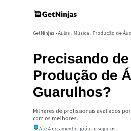
GetNinjas
Aulas
Música
Produção de Áud
›
›
›
Precisando de
Produção de 
Guarulhos?
Milhares de profissionais avaliados po
com os melhores.
Até 4 orçamentos grátis e seguros