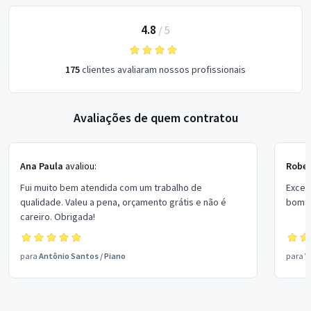
4.8
/
5
175
clientes avaliaram nossos profissionais
Avaliações de quem contratou
Ana Paula
avaliou:
Rober
Fui muito bem atendida com um trabalho de
Excel
qualidade. Valeu a pena, orçamento grátis e não é
bom p
careiro. Obrigada!
para
Antônio Santos
/
Piano
para
V