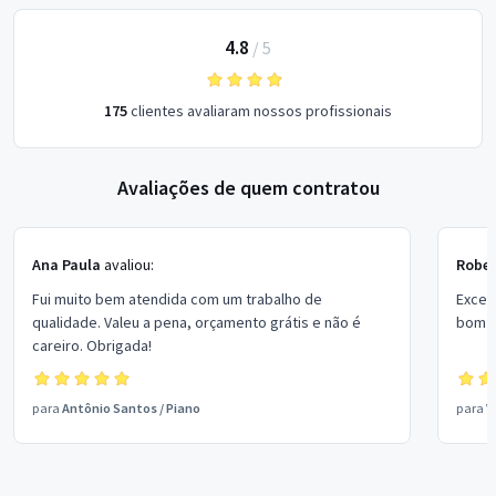
4.8
/
5
175
clientes avaliaram nossos profissionais
Avaliações de quem contratou
Ana Paula
avaliou:
Rober
Fui muito bem atendida com um trabalho de
Excel
qualidade. Valeu a pena, orçamento grátis e não é
bom p
careiro. Obrigada!
para
Antônio Santos
/
Piano
para
V