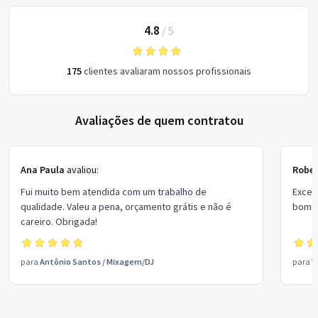
4.8
/
5
175
clientes avaliaram nossos profissionais
Avaliações de quem contratou
Ana Paula
avaliou:
Rober
Fui muito bem atendida com um trabalho de
Excel
qualidade. Valeu a pena, orçamento grátis e não é
bom p
careiro. Obrigada!
para
Antônio Santos
/
Mixagem/DJ
para
V