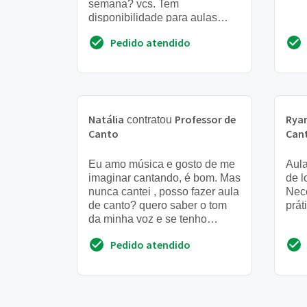
semana? vcs. Tem
disponibilidade para aulas
durante a semana na hora do
Pedido atendido
almoço, tipo 13:00? e sábado
de ma...
Natália
Professor de
Rya
contratou
Canto
Can
Eu amo música e gosto de me
Aula
imaginar cantando, é bom. Mas
de l
nunca cantei , posso fazer aula
Nece
de canto? quero saber o tom
prát
da minha voz e se tenho
potencial.
Pedido atendido