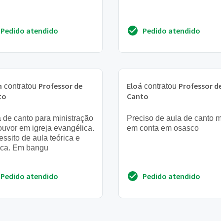
Pedido atendido
Pedido atendido
n
Professor de
Eloá
Professor d
contratou
contratou
to
Canto
 de canto para ministração
Preciso de aula de canto 
ouvor em igreja evangélica.
em conta em osasco
ssito de aula teórica e
ica. Em bangu
Pedido atendido
Pedido atendido