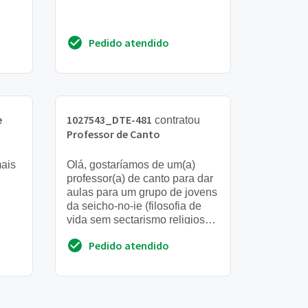
Pedido atendido
e
1027543_DTE-481
contratou
Professor de Canto
mais
Olá, gostaríamos de um(a)
professor(a) de canto para dar
aulas para um grupo de jovens
da seicho-no-ie (filosofia de
vida sem sectarismo religioso,
site www. Sni. Org. Br). Caso
Pedido atendido
tenha int...