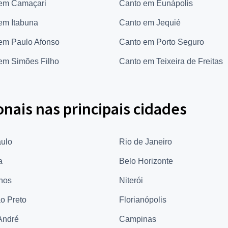
em Camaçari
Canto em Eunápolis
em Itabuna
Canto em Jequié
em Paulo Afonso
Canto em Porto Seguro
em Simões Filho
Canto em Teixeira de Freitas
onais nas principais cidades
ulo
Rio de Janeiro
a
Belo Horizonte
hos
Niterói
ão Preto
Florianópolis
André
Campinas