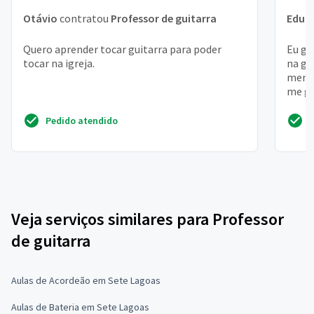
Otávio
contratou
Professor de guitarra
Edua
Quero aprender tocar guitarra para poder
Eu go
tocar na igreja.
na gu
menor
me gu
, com
Pedido atendido
Veja serviços similares para Professor
de guitarra
Aulas de Acordeão em Sete Lagoas
Aulas de Bateria em Sete Lagoas