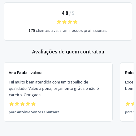
4.8
/
5
175
clientes avaliaram nossos profissionais
Avaliações de quem contratou
Ana Paula
avaliou:
Rober
Fui muito bem atendida com um trabalho de
Excel
qualidade. Valeu a pena, orçamento grátis e não é
bom p
careiro. Obrigada!
para
Antônio Santos
/
Guitarra
para
V